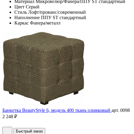
Материал
Микровелюр/Фанера/ППУ ST стандартный
Цвет
Серый
Стиль
Лофт/прованс/современный
Наполнение
ППУ ST стандартный
Каркас
Фанера/металл
Банкетка BeautyStyle 6, модель 400 ткань оливковый
арт. 0098
2 248 ₽
Быстрый заказ