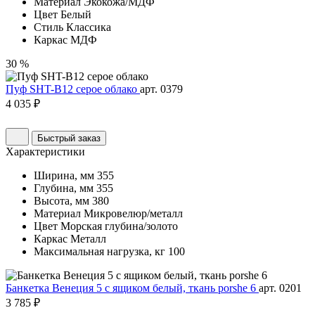
Материал
Экокожа/МДФ
Цвет
Белый
Стиль
Классика
Каркас
МДФ
30 %
Пуф SHT-B12 серое облако
арт. 0379
4 035 ₽
Быстрый заказ
Характеристики
Ширина, мм
355
Глубина, мм
355
Высота, мм
380
Материал
Микровелюр/металл
Цвет
Морская глубина/золото
Каркас
Металл
Максимальная нагрузка, кг
100
Банкетка Венеция 5 с ящиком белый, ткань porshe 6
арт. 0201
3 785 ₽