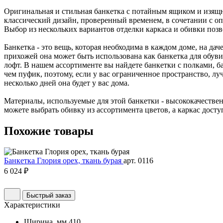
Оригинальная и стильная банкетка с потайным ящиком и изящ
классический дизайн, проверенный временем, в сочетании с о
Выбор из нескольких вариантов отделки каркаса и обивки позв
Банкетка - это вещь, которая необходима в каждом доме, на дач
прихожей она может быть использована как банкетка для обуви 
лофт. В нашем ассортименте вы найдете банкетки с полками, ба
чем пуфик, поэтому, если у вас ограниченное пространство, лу
несколько дней она будет у вас дома.
Материалы, используемые для этой банкетки - высококачественн
можете выбрать обивку из ассортимента цветов, а каркас досту
Похожие
товары
Банкетка Глория орех, ткань бурая
арт. 0116
6 024 ₽
Быстрый заказ
Характеристики
Ширина, мм
410