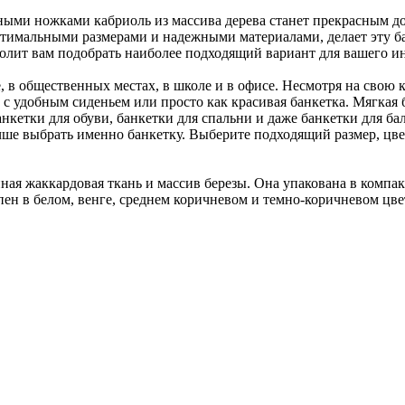
ными ножками кабриоль из массива дерева станет прекрасным д
птимальными размерами и надежными материалами, делает эту б
олит вам подобрать наиболее подходящий вариант для вашего ин
е, в общественных местах, в школе и в офисе. Несмотря на свою к
с удобным сиденьем или просто как красивая банкетка. Мягкая б
нкетки для обуви, банкетки для спальни и даже банкетки для бал
чше выбрать именно банкетку. Выберите подходящий размер, цвет 
ая жаккардовая ткань и массив березы. Она упакована в компакт
пен в белом, венге, среднем коричневом и темно-коричневом цве