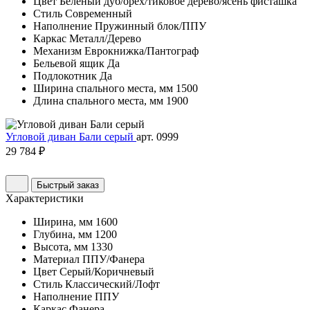
Цвет
Беленый дуб/орех/тиковое дерево/ясень фисташка
Стиль
Современный
Наполнение
Пружинный блок/ППУ
Каркас
Металл/Дерево
Механизм
Еврокнижка/Пантограф
Бельевой ящик
Да
Подлокотник
Да
Ширина спального места, мм
1500
Длина спального места, мм
1900
Угловой диван Бали серый
арт. 0999
29 784 ₽
Быстрый заказ
Характеристики
Ширина, мм
1600
Глубина, мм
1200
Высота, мм
1330
Материал
ППУ/Фанера
Цвет
Серый/Коричневый
Стиль
Классический/Лофт
Наполнение
ППУ
Каркас
Фанера