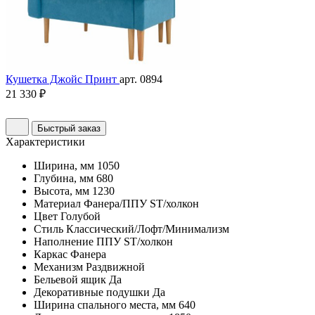
Кушетка Джойс Принт
арт. 0894
21 330 ₽
Быстрый заказ
Характеристики
Ширина, мм
1050
Глубина, мм
680
Высота, мм
1230
Материал
Фанера/ППУ ST/холкон
Цвет
Голубой
Стиль
Классический/Лофт/Минимализм
Наполнение
ППУ ST/холкон
Каркас
Фанера
Механизм
Раздвижной
Бельевой ящик
Да
Декоративные подушки
Да
Ширина спального места, мм
640