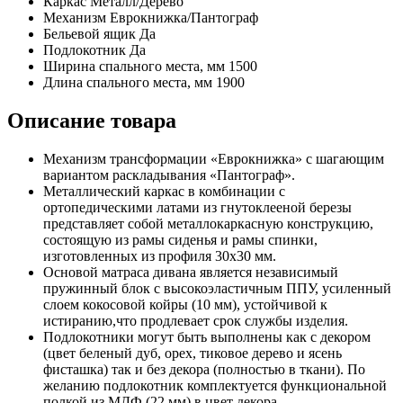
Каркас
Металл/Дерево
Механизм
Еврокнижка/Пантограф
Бельевой ящик
Да
Подлокотник
Да
Ширина спального места, мм
1500
Длина спального места, мм
1900
Описание товара
Механизм трансформации «Еврокнижка» с шагающим
вариантом раскладывания «Пантограф».
Металлический каркас в комбинации с
ортопедическими латами из гнутоклееной березы
представляет собой металлокаркасную конструкцию,
состоящую из рамы сиденья и рамы спинки,
изготовленных из профиля 30х30 мм.
Основой матраса дивана является независимый
пружинный блок с высокоэластичным ППУ, усиленный
слоем кокосовой койры (10 мм), устойчивой к
истиранию,что продлевает срок службы изделия.
Подлокотники могут быть выполнены как с декором
(цвет беленый дуб, орех, тиковое дерево и ясень
фисташка) так и без декора (полностью в ткани). По
желанию подлокотник комплектуется функциональной
полкой из МДФ (22 мм) в цвет декора.