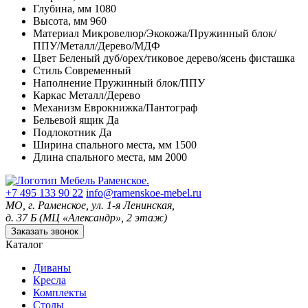
Глубина, мм
1080
Высота, мм
960
Материал
Микровелюр/Экокожа/Пружинный блок/
ППУ/Металл/Дерево/МДФ
Цвет
Беленый дуб/орех/тиковое дерево/ясень фисташка
Стиль
Современный
Наполнение
Пружинный блок/ППУ
Каркас
Металл/Дерево
Механизм
Еврокнижка/Пантограф
Бельевой ящик
Да
Подлокотник
Да
Ширина спального места, мм
1500
Длина спального места, мм
2000
+7 495 133 90 22
info@ramenskoe-mebel.ru
МО, г. Раменское, ул. 1-я Ленинская,
д. 37 Б (МЦ «Александр», 2 этаж)
Заказать звонок
Каталог
Диваны
Кресла
Комплекты
Столы