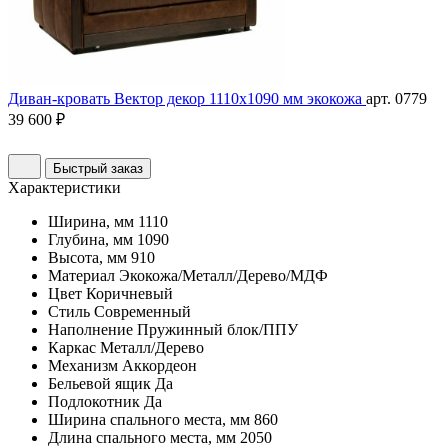
Диван-кровать Вектор декор 1110х1090 мм экокожа
арт. 0779
39 600 ₽
Быстрый заказ
Характеристики
Ширина, мм
1110
Глубина, мм
1090
Высота, мм
910
Материал
Экокожа/Металл/Дерево/МДФ
Цвет
Коричневый
Стиль
Современный
Наполнение
Пружинный блок/ППУ
Каркас
Металл/Дерево
Механизм
Аккордеон
Бельевой ящик
Да
Подлокотник
Да
Ширина спального места, мм
860
Длина спального места, мм
2050