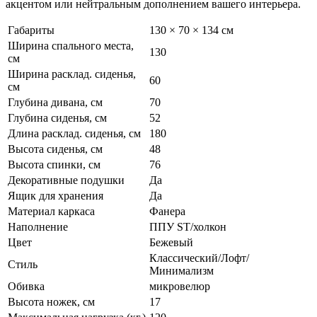
акцентом или нейтральным дополнением вашего интерьера.
Габариты
130 × 70 × 134 см
Ширина спального места,
130
см
Ширина расклад. сиденья,
60
см
Глубина дивана, см
70
Глубина сиденья, см
52
Длина расклад. сиденья, см
180
Высота сиденья, см
48
Высота спинки, см
76
Декоративные подушки
Да
Ящик для хранения
Да
Материал каркаса
Фанера
Наполнение
ППУ ST/холкон
Цвет
Бежевый
Классический/Лофт/
Стиль
Минимализм
Обивка
микровелюр
Высота ножек, см
17