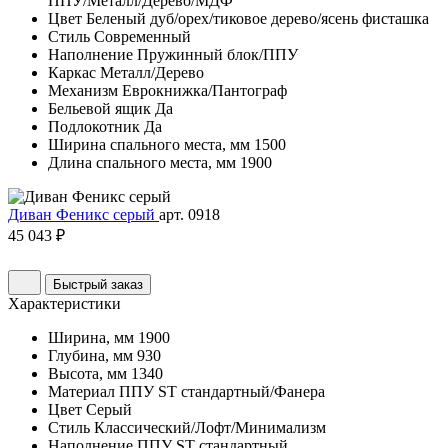
ППУ/Металл/Дерево/МДФ
Цвет
Беленый дуб/орех/тиковое дерево/ясень фисташка
Стиль
Современный
Наполнение
Пружинный блок/ППУ
Каркас
Металл/Дерево
Механизм
Еврокнижка/Пантограф
Бельевой ящик
Да
Подлокотник
Да
Ширина спального места, мм
1500
Длина спального места, мм
1900
Диван Феникс серый
арт. 0918
45 043 ₽
Быстрый заказ
Характеристики
Ширина, мм
1900
Глубина, мм
930
Высота, мм
1340
Материал
ППУ ST стандартный/Фанера
Цвет
Серый
Стиль
Классический/Лофт/Минимализм
Наполнение
ППУ ST стандартный