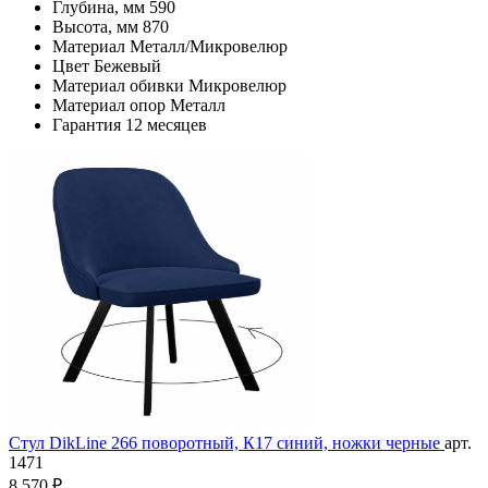
Глубина, мм
590
Высота, мм
870
Материал
Металл/Микровелюр
Цвет
Бежевый
Материал обивки
Микровелюр
Материал опор
Металл
Гарантия
12 месяцев
Стул DikLine 266 поворотный, К17 синий, ножки черные
арт.
1471
8 570 ₽