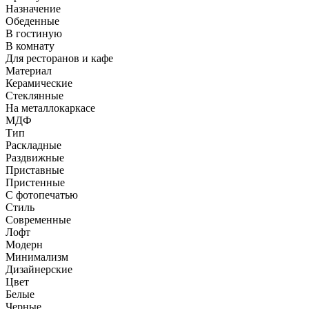
Назначение
Обеденные
В гостиную
В комнату
Для ресторанов и кафе
Материал
Керамические
Стеклянные
На металлокаркасе
МДФ
Тип
Раскладные
Раздвижные
Приставные
Пристенные
С фотопечатью
Стиль
Современные
Лофт
Модерн
Минимализм
Дизайнерские
Цвет
Белые
Черные