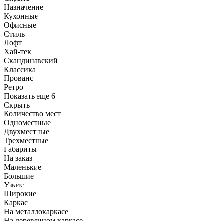
Назначение
Кухонные
Офисные
Стиль
Лофт
Хай-тек
Скандинавский
Классика
Прованс
Ретро
Показать еще 6
Скрыть
Количество мест
Одноместные
Двухместные
Трехместные
Габариты
На заказ
Маленькие
Большие
Узкие
Широкие
Каркас
На металлокаркасе
На деревянном каркасе