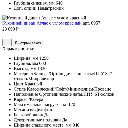
Глубина сиденья, мм
640
Доп. опции
Наматрасник
Кухонный диван Атлас с углом красный
арт. 0957
23 090 ₽
Быстрый заказ
Характеристики
Ширина, мм
1250
Глубина, мм
600
Высота, мм
1330
Материал
Фанера/Ортопедические латы/ППУ ST/
холкон/Микровелюр
Цвет
Красный
Стиль
Классический/Лофт/Минимализм/Прованс
Наполнение
Ортопедические латы/ППУ ST/холкон
Каркас
Фанера
Максимальная нагрузка, кг
120
Механизм
Дельфин
Бельевой ящик
Да
Декоративные подушки
Да
Ширина спального места, мм
940