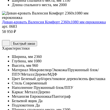
Ширина спального места, мм
1550
Длина спального места, мм
2000
Диван-кровать Валенсия Комфорт 2360х1080 мм еврокнижка
арт. 0683
58 950 ₽
Быстрый заказ
Характеристики
Ширина, мм
2360
Глубина, мм
1080
Высота, мм
960
Материал
Микровелюр/Экокожа/Пружинный блок/
ППУ/Металл/Дерево/МДФ
Цвет
Беленый дуб/орех/тиковое дерево/ясень фисташка
Стиль
Современный
Наполнение
Пружинный блок/ППУ
Каркас
Металл/Дерево
Механизм
Еврокнижка/Пантограф
Бельевой ящик
Да
Подлокотник
Да
Ширина спального места, мм
1500