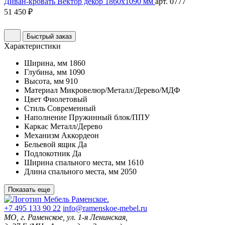
Диван-кровать Вектор декор 1860х1090 мм
арт. 0777
51 450 ₽
Быстрый заказ
Характеристики
Ширина, мм
1860
Глубина, мм
1090
Высота, мм
910
Материал
Микровелюр/Металл/Дерево/МДФ
Цвет
Фиолетовый
Стиль
Современный
Наполнение
Пружинный блок/ППУ
Каркас
Металл/Дерево
Механизм
Аккордеон
Бельевой ящик
Да
Подлокотник
Да
Ширина спального места, мм
1610
Длина спального места, мм
2050
Показать еще
+7 495 133 90 22
info@ramenskoe-mebel.ru
МО, г. Раменское, ул. 1-я Ленинская,