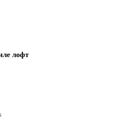
иле лофт
6