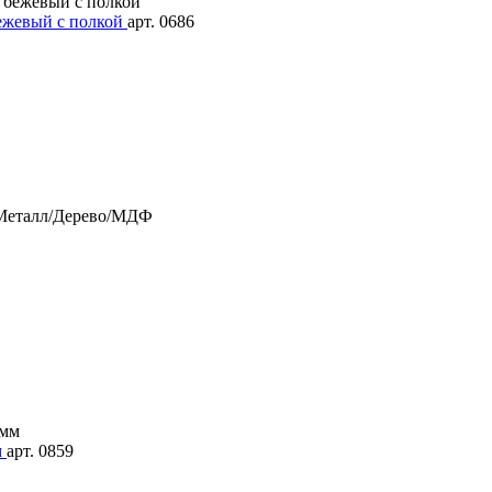
ежевый с полкой
арт. 0686
Металл/Дерево/МДФ
м
арт. 0859