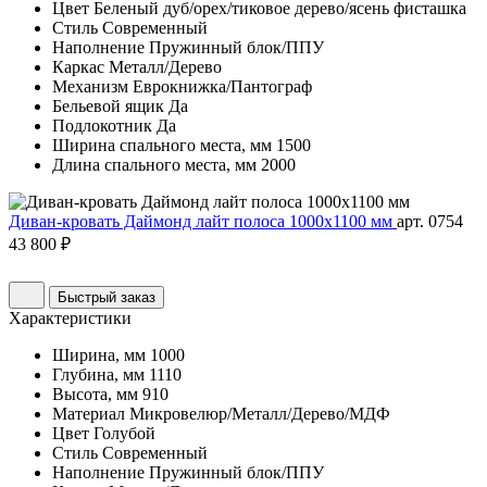
Цвет
Беленый дуб/орех/тиковое дерево/ясень фисташка
Стиль
Современный
Наполнение
Пружинный блок/ППУ
Каркас
Металл/Дерево
Механизм
Еврокнижка/Пантограф
Бельевой ящик
Да
Подлокотник
Да
Ширина спального места, мм
1500
Длина спального места, мм
2000
Диван-кровать Даймонд лайт полоса 1000х1100 мм
арт. 0754
43 800 ₽
Быстрый заказ
Характеристики
Ширина, мм
1000
Глубина, мм
1110
Высота, мм
910
Материал
Микровелюр/Металл/Дерево/МДФ
Цвет
Голубой
Стиль
Современный
Наполнение
Пружинный блок/ППУ