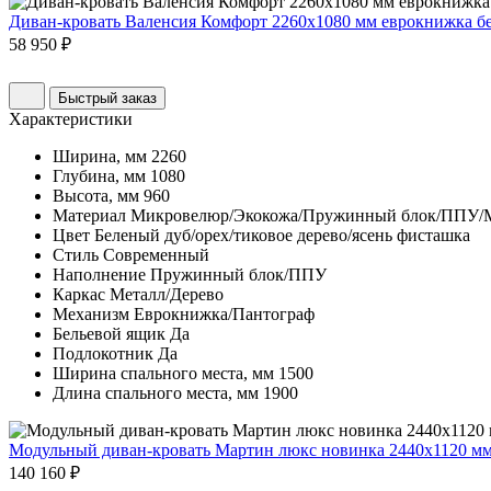
Диван-кровать Валенсия Комфорт 2260х1080 мм еврокнижка б
58 950 ₽
Быстрый заказ
Характеристики
Ширина, мм
2260
Глубина, мм
1080
Высота, мм
960
Материал
Микровелюр/Экокожа/Пружинный блок/ППУ/
Цвет
Беленый дуб/орех/тиковое дерево/ясень фисташка
Стиль
Современный
Наполнение
Пружинный блок/ППУ
Каркас
Металл/Дерево
Механизм
Еврокнижка/Пантограф
Бельевой ящик
Да
Подлокотник
Да
Ширина спального места, мм
1500
Длина спального места, мм
1900
Модульный диван-кровать Мартин люкс новинка 2440х1120 м
140 160 ₽