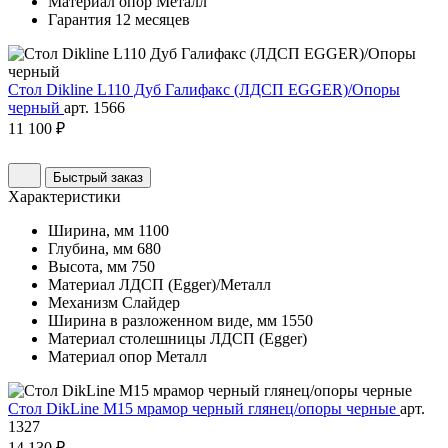
Материал опор
Металл
Гарантия
12 месяцев
Стол Dikline L110 Дуб Галифакс (ЛДСП EGGER)/Опоры
черный
арт. 1566
11 100 ₽
Быстрый заказ
Характеристики
Ширина, мм
1100
Глубина, мм
680
Высота, мм
750
Материал
ЛДСП (Egger)/Металл
Механизм
Слайдер
Ширина в разложенном виде, мм
1550
Материал столешницы
ЛДСП (Egger)
Материал опор
Металл
Стол DikLine М15 мрамор черный глянец/опоры черные
арт.
1327
14 130 ₽