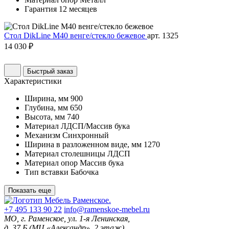
Гарантия
12 месяцев
Стол DikLine М40 венге/стекло бежевое
арт. 1325
14 030 ₽
Быстрый заказ
Характеристики
Ширина, мм
900
Глубина, мм
650
Высота, мм
740
Материал
ЛДСП/Массив бука
Механизм
Синхронный
Ширина в разложенном виде, мм
1270
Материал столешницы
ЛДСП
Материал опор
Массив бука
Тип вставки
Бабочка
Показать еще
+7 495 133 90 22
info@ramenskoe-mebel.ru
МО, г. Раменское, ул. 1-я Ленинская,
д. 37 Б (МЦ «Александр», 2 этаж)