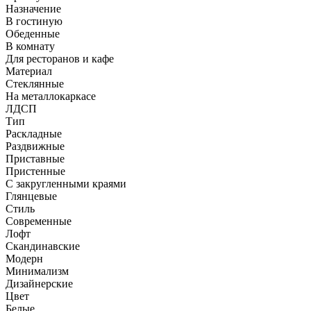
Назначение
В гостиную
Обеденные
В комнату
Для ресторанов и кафе
Материал
Стеклянные
На металлокаркасе
ЛДСП
Тип
Раскладные
Раздвижные
Приставные
Пристенные
С закругленными краями
Глянцевые
Стиль
Современные
Лофт
Скандинавские
Модерн
Минимализм
Дизайнерские
Цвет
Белые