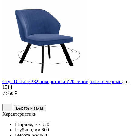
Стул DikLine 232 поворотный Z20 синий, ножки черные
арт.
1514
7 560 ₽
Быстрый заказ
Характеристики
Ширина, мм
520
Глубина, мм
600
Высота, мм
840