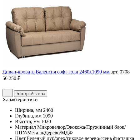
Диван-кровать Валенсия софт голд 2460х1090 мм
арт. 0708
56 250 ₽
Быстрый заказ
Характеристики
Ширина, мм
2460
Глубина, мм
1090
Высота, мм
1020
Материал
Микровелюр/Экокожа/Пружинный блок/
ППУ/Металл/Дерево/МДФ
Цвет
Беленый дуб/орех/тиковое дерево/ясень фисташка