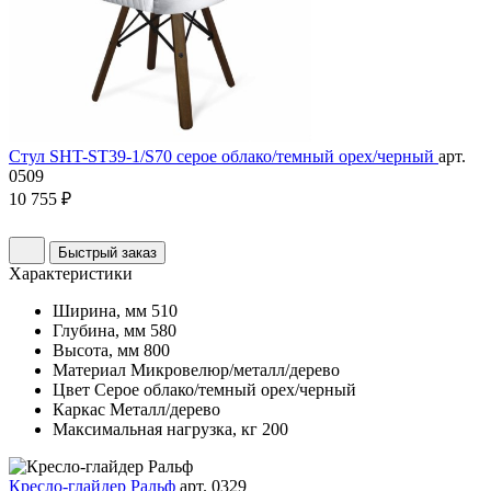
Стул SHT-ST39-1/S70 серое облако/темный орех/черный
арт.
0509
10 755 ₽
Быстрый заказ
Характеристики
Ширина, мм
510
Глубина, мм
580
Высота, мм
800
Материал
Микровелюр/металл/дерево
Цвет
Серое облако/темный орех/черный
Каркас
Металл/дерево
Максимальная нагрузка, кг
200
Кресло-глайдер Ральф
арт. 0329