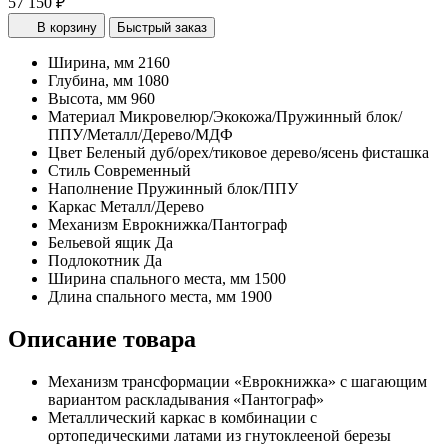
57 150 ₽
В корзину
Быстрый заказ
Ширина, мм
2160
Глубина, мм
1080
Высота, мм
960
Материал
Микровелюр/Экокожа/Пружинный блок/
ППУ/Металл/Дерево/МДФ
Цвет
Беленый дуб/орех/тиковое дерево/ясень фисташка
Стиль
Современный
Наполнение
Пружинный блок/ППУ
Каркас
Металл/Дерево
Механизм
Еврокнижка/Пантограф
Бельевой ящик
Да
Подлокотник
Да
Ширина спального места, мм
1500
Длина спального места, мм
1900
Описание товара
Механизм трансформации «Еврокнижка» с шагающим
вариантом раскладывания «Пантограф»
Металлический каркас в комбинации с
ортопедическими латами из гнутоклееной березы