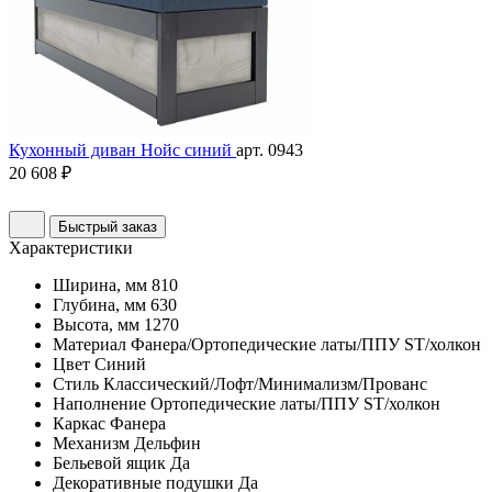
Кухонный диван Нойс синий
арт. 0943
20 608 ₽
Быстрый заказ
Характеристики
Ширина, мм
810
Глубина, мм
630
Высота, мм
1270
Материал
Фанера/Ортопедические латы/ППУ ST/холкон
Цвет
Синий
Стиль
Классический/Лофт/Минимализм/Прованс
Наполнение
Ортопедические латы/ППУ ST/холкон
Каркас
Фанера
Механизм
Дельфин
Бельевой ящик
Да
Декоративные подушки
Да