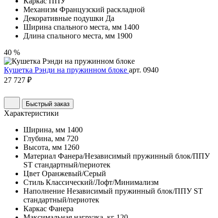
Каркас
ППУ
Механизм
Французский раскладной
Декоративные подушки
Да
Ширина спального места, мм
1400
Длина спального места, мм
1900
40 %
Кушетка Рэнди на пружинном блоке
арт. 0940
27 727 ₽
Быстрый заказ
Характеристики
Ширина, мм
1400
Глубина, мм
720
Высота, мм
1260
Материал
Фанера/Независимый пружинный блок/ППУ
ST стандартный/периотек
Цвет
Оранжевый/Серый
Стиль
Классический/Лофт/Минимализм
Наполнение
Независимый пружинный блок/ППУ ST
стандартный/периотек
Каркас
Фанера
Максимальная нагрузка, кг
120