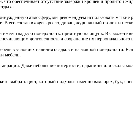
и, что обеспечивает отсутствие задержки крошек и пролитой жи
отдыха.
принужденную атмосферу, мы рекомендуем использовать мягкие 
е. В его состав входят кресло, диван, журнальный столик и неск
 и имеет гладкую поверхность, приятную на ощупь. Вы можете вы
беспечивающим долговечность и сохранение их первоначального 
мебель в условиях наличия осадков и на мокрой поверхности. Е
ти мебели.
реставрации. Даже небольшие потертости, царапины или сколы м
жете выбрать цвет, который подходит именно вам: орех, бук, снег,