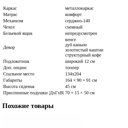
Каркас
металлокаркас
Матрас
комфорт
Механизм
серджио-140
Чехол
съемный
Бельевой ящик
непредусмотрен
венге
дуб каньон
Декор
золотистый каштан
структурный кофе
Подлокотник
широкий 12 см
Доп. опции:
топпер
Спальное место
134х204
Габариты
164 × 90 × 91 см
Высота сиденья
45 см
Приспинные подушки |ДхГхВ|
70 × 15 × 50 см
Похожие
товары