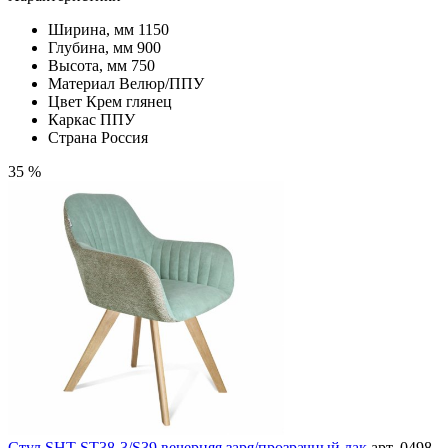
Ширина, мм
1150
Глубина, мм
900
Высота, мм
750
Материал
Велюр/ППУ
Цвет
Крем глянец
Каркас
ППУ
Страна
Россия
35 %
Стул SHT-ST38-3/S39 вечерняя заря/прозрачный лак
арт. 0498