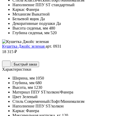
Стиль
Классический/Лофт/Минимализм
Наполнение
ППУ ST стандартный
Каркас
Фанера
Механизм
Выкатной
Бельевой ящик
Да
Декоративные подушки
Да
Высота сиденья, мм
480
Глубина сиденья, мм
520
Кушетка Джойс зеленая
арт. 0931
18 315 ₽
Быстрый заказ
Характеристики
Ширина, мм
1050
Глубина, мм
680
Высота, мм
1230
Материал
ППУ ST/холкон/Фанера
Цвет
Зеленый
Стиль
Современный/Лофт/Минимализм
Наполнение
ППУ ST/холкон
Каркас
Фанера
Максимальная нагрузка, кг
120