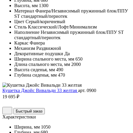
Глубина, мм
680
Высота, мм
1300
Материал
Фанера/Независимый пружинный блок/ППУ
ST стандартный/периотек
Цвет
Серый/коричневый
Стиль
Классический/Лофт/Минимализм
Наполнение
Независимый пружинный блок/ППУ ST
стандартный/периотек
Каркас
Фанера
Механизм
Раздвижной
Декоративные подушки
Да
Ширина спального места, мм
650
Длина спального места, мм
2000
Высота сиденья, мм
490
Глубина сиденья, мм
470
Кушетка Джойс Вивальди 33 желтая
арт. 0900
19 695 ₽
Быстрый заказ
Характеристики
Ширина, мм
1050
Глубина, мм
680