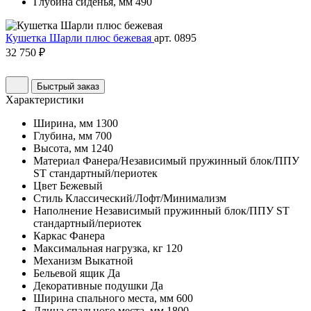
Глубина сиденья, мм
490
Кушетка Шарли плюс бежевая
арт. 0895
32 750 ₽
Быстрый заказ
Характеристики
Ширина, мм
1300
Глубина, мм
700
Высота, мм
1240
Материал
Фанера/Независимый пружинный блок/ППУ
ST стандартный/периотек
Цвет
Бежевый
Стиль
Классический/Лофт/Минимализм
Наполнение
Независимый пружинный блок/ППУ ST
стандартный/периотек
Каркас
Фанера
Максимальная нагрузка, кг
120
Механизм
Выкатной
Бельевой ящик
Да
Декоративные подушки
Да
Ширина спального места, мм
600
Длина спального места, мм
1800