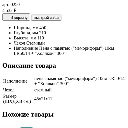
арт. 0250
4 532 ₽
В корзину
Быстрый заказ
Ширина, мм
450
Глубина, мм
210
Высота, мм
110
Чехол
Съемный
Наполнение
Пена с памятью ("мемориформ") 10см
LR50/14 + "Холлкон" 300"
Описание товара
пена спамятью ("мемориформ") 10см LR50/14
Наполнение
+ "Холлкон" 300"
Чехол
съемный
Размер
45х21х11
(ШХДХВ см.)
Похожие
товары