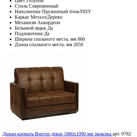
Цвет
Голубой
Стиль
Современный
Наполнение
Пружинный блок/ППУ
Каркас
Металл/Дерево
Механизм
Аккордеон
Бельевой ящик
Да
Подлокотник
Да
Ширина спального места, мм
860
Длина спального места, мм
2050
Диван-кровать Вектор декор 1860х1090 мм экокожа
арт. 0782